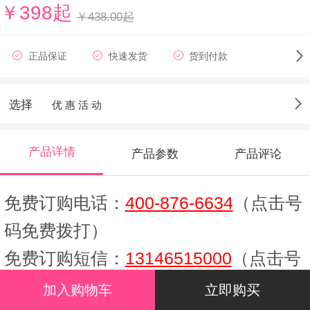
￥398起
￥438.00起
正品保证
快速发货
货到付款
保密配送
选择
优 惠 活 动
产品详情
产品参数
产品评论
免费订购电话：
400-876-6634
（点击号
码免费拨打）
免费订购短信：
13146515000
（点击号
码发送短信）
加入购物车
立即购买